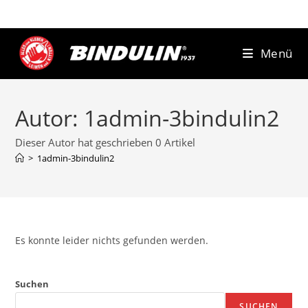
Zum
Inhalt
springen
Menü
Autor:
1admin-3bindulin2
Dieser Autor hat geschrieben 0 Artikel
>
1admin-3bindulin2
Es konnte leider nichts gefunden werden.
Suchen
SUCHEN