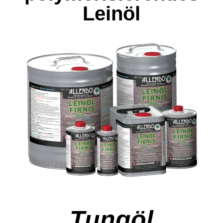
Leinöl
Tungöl