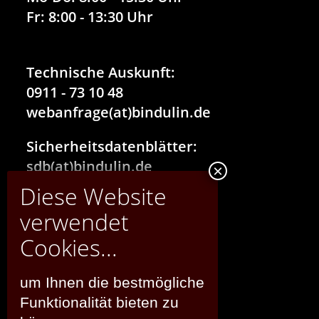
Fr:
8:00 - 13:30 Uhr
Technische Auskunft:
0911 - 73 10 48
webanfrage(at)bindulin.de
Sicherheitsdatenblätter:
sdb(at)bindulin.de
®
BINDULIN-WERK
H.L.Schönleber GmbH
Wehlauer Str. 49-59
um Ihnen die bestmögliche
90766 Fürth
Funktionalität bieten zu
Deutschland/Germany